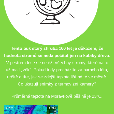
Tento buk starý zhruba 160 let je důkazem, že
hodnota stromů se nedá počítat jen na kubíky dřeva.
V pestrém lese se netěží všechny stromy, které na to
už mají „věk“. Pokud tudy procházíte za parného léta,
určitě cítíte, jak se zdejší teplota liší od té ve městě.
Co ukazují snímky z termovizní kamery?
Průměrná teplota na Morávkově pěšině je 23°C.