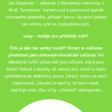
Jan Klepárník – odborník z Mendelovy univerzity v
Brně. Termovizní kamera umí k povrchové teplotě
snímaného předmětu „přiřadit“ barvu. Na první pohled
tak vidíme, kde se (ne)budeme potit.
Lesy – naděje pro přehřátý svět?
Čím je dán tak veliký rozdíl? Strom si můžeme
představit jako dokonalé klimatické zařízení.
Má
několikrát vyšší výkon než jiná zařízení, která jsou
dražší řádově o desítky až stovky tisíc korun a navíc
spotřebovávají elektrický proud. Zdravý strom se navíc
neporouchá. Zásadní je také to, že lesní celek
zadržuje vodu. Bez ní by „chlazení“ nefungovalo.