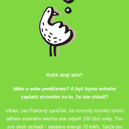
Kolik stojí stín?
Máte u sebe peněženku? A byli byste ochotni
zaplatit stromům za to, že vás chladí?
Vědec Jan Pokorný spočítal, že vzrostlý listnatý strom
během slunného letního dne odpaří 100 litrů vody. Tím
své okolí ochladí - odebere energii 70 kWh. Takže jen